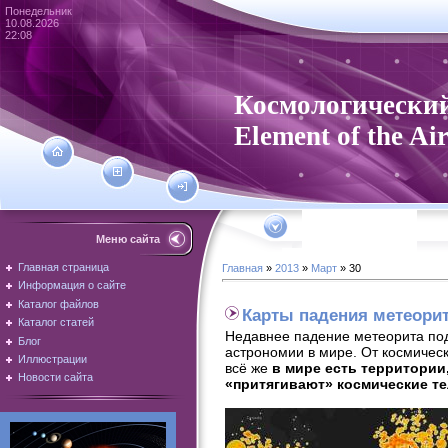
Понедельник
10.08.2026
22:08
Космологический
Element of the Ai
Меню сайта
Главная страница
Главная
»
2013
»
Март
»
30
Информация о сайте
Каталог файлов
Карты падения метеорито
Каталог статей
Недавнее падение метеорита под
Блог
астрономии в мире. От космичес
Иллюстрации
всё же
в мире есть территории
Новости сайта
«притягивают» космические те