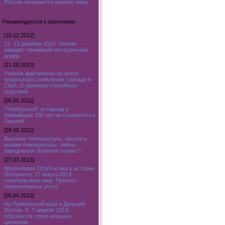
России начинается ранняя зима.
Рекомендуется к прочтению
[10.12.2012]
12- 13 декабря 2012- Землю
ожидает ярчайший метеоритный
дождь.
[21.05.2013]
Ученые фактически не могут
предсказать появление торнадо в
США. О прогнозе стихийных
бедствий.
[06.05.2011]
"Ноябрьский" астероид в
ближайшие 100 лет не столкнется с
Землей.
[28.06.2011]
Высокие температуры, засуха и
низкие температуры, ливни,
наводнения. Влияние планет?
[27.03.2013]
Крупнейшая DDoS-атака в истории
Интернета- 27 марта 2013-
охватила весь мир. Прогноз
компьютерных угроз.
[05.04.2013]
На Приморский край и Дальний
Восток- 5- 7 апреля 2013-
обрушится серия мощных
циклонов.