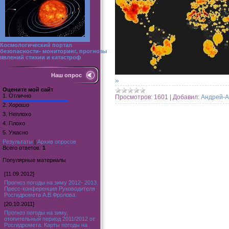
Космологический портал
безопасности- мониторинг, прогнозы
явлений стихии и катастроф
Наш опрос
»
Оцените мой сайт
1.
Отлично
Просмотров:
1601
|
Добавил:
Андрей-А
2.
Хорошо
3.
Неплохо
4.
Плохо
5.
Ужасно
Результаты
|
Архив опросов
Всего ответов:
1
Популярные материалы
[11.09.2012]
Прогноз погоды на зиму 2012- 2013.
Пресс-конференция Руководителя
Росгидромета А.В.Фролова.
[20.10.2011]
Прогноз погоды на зиму,
отопительный период 2011/2012 от
Росгидромета. Карты погоды на