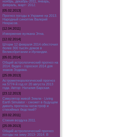
ноябрь, декабрь-2011, январь,
февраль, март- 2012.
[05.02.2013]
Прогноз погоды в Украине на 2013.
Народный синоптик Валерий
Некрасов.
[12.04.2011]
Извержение вулкана Этна.
[12.02.2014]
Шторм 12 февраля 2014 обесточил
более 300 тысяч домов в
Великобритании и Ирландии.
[05.01.2014]
Общий астрологический прогноз на
2014. Видео - гороскоп 2014 для
знаков Зодиака.
[25.09.2013]
Астрометеорологический прогноз
на 5774-й год от 20 августа 2013
года. Автор- Наталия Барская.
[23.12.2013]
Симулятор живой Земли - Living
Earth Simulator - сможет в будущем
давать прогнозы катастроф и
стихийных бедствий?
[03.02.2011]
Стихия воздуха 2011.
[25.09.2013]
Общий астрологический прогноз
погоды на зиму 2013- 2014. В