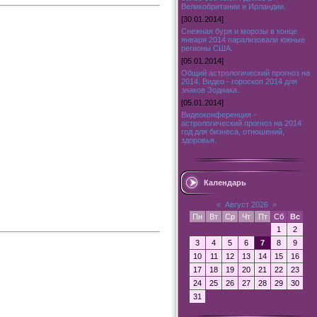
Великобритании и Ирландии.
[30.01.2014]
Снежная буря и морозы в конце
января 2014 парализовали южные
регионы США.
[05.01.2014]
Общий астрологический прогноз на
2014. Видео - гороскоп 2014 для
знаков Зодиака.
[05.01.2014]
Видеоконференция -
астрологический прогноз на 2014
год для бизнеса, отношений,
здоровья.
Календарь
«
Август 2026
»
Пн
Вт
Ср
Чт
Пт
Сб
Вс
1
2
3
4
5
6
7
8
9
10
11
12
13
14
15
16
17
18
19
20
21
22
23
24
25
26
27
28
29
30
31