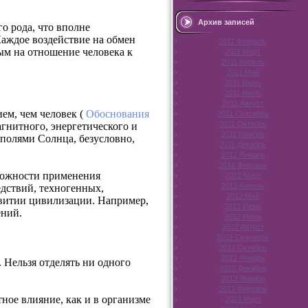
Архив записей
о рода, что вполне
аждое воздействие на обмен
2011 Февраль
мым на отношение человека к
2011 Март
2011 Апрель
2011 Май
2011 Июнь
2011 Июль
2011 Август
ем, чем человек (
Обоснования
2011 Сентябрь
2011 Октябрь
агнитного, энергетического и
2011 Ноябрь
полями Солнца, безусловно,
2011 Декабрь
2012 Январь
2012 Февраль
зможности применения
2012 Март
2012 Апрель
дствий, техногенных,
2012 Май
звитии цивилизации. Например,
2012 Июнь
ений.
2012 Июль
2012 Август
2012 Сентябрь
2012 Октябрь
2012 Ноябрь
Нельзя отделять ни одного
2012 Декабрь
2013 Январь
2013 Февраль
ное влияние, как и в организме
2013 Март