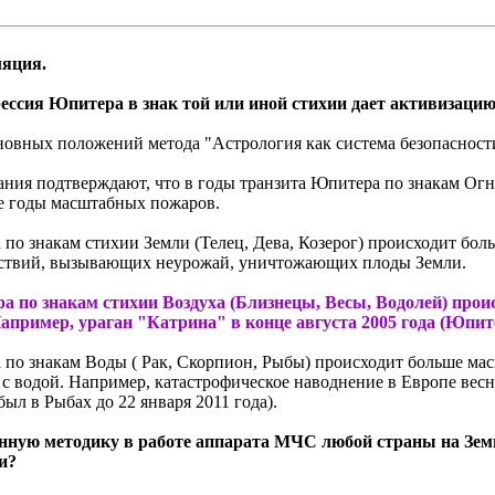
ляция.
ессия Юпитера в знак той или иной стихии дает активизацию
сновных положений метода "Астрология как система безопасност
ания подтверждают, что в годы транзита Юпитера по знакам Огня
ие годы масштабных пожаров.
 по знакам стихии Земли (Телец, Дева, Козерог) происходит бо
ствий, вызывающих неурожай, уничтожающих плоды Земли.
а по знакам стихии Воздуха (Близнецы, Весы, Водолей) про
апример, ураган "Катрина" в конце августа 2005 года (Юпит
 по знакам Воды ( Рак, Скорпион, Рыбы) происходит больше м
 с водой.
Например, катастрофическое наводнение в Европе весн
ыл в Рыбах до 22 января 2011 года).
нную методику в работе аппарата МЧС любой страны на Зем
и?