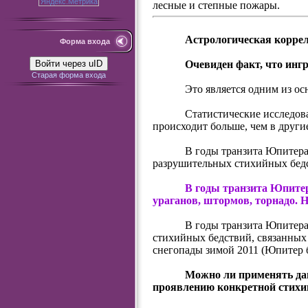
лесные и степные пожары.
Астрологическая корре
Форма входа
Очевиден факт, что ингр
Войти через uID
Старая форма входа
Это является одним из о
Статистические исследов
происходит больше, чем в друг
В годы транзита Юпитера
разрушительных стихийных бед
В годы транзита Юпитер
ураганов, штормов, торнадо. Н
В годы транзита Юпитера
стихийных бедствий, связанных
снегопады зимой 2011 (Юпитер б
Можно ли применять да
проявлению конкретной стихи