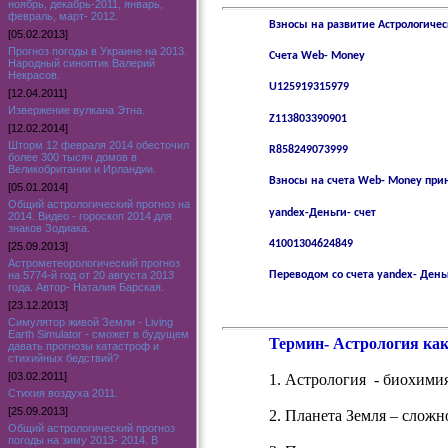
ноябрь, декабрь-2011, январь,
февраль, март- 2012.
Взносы на развитие Астрологичес
[05.02.2013]
Прогноз погоды в Украине на 2013.
Счета Web- Money
Народный синоптик Валерий
Некрасов.
U125919315979
[12.04.2011]
Извержение вулкана Этна.
Z113803390901
[12.02.2014]
Шторм 12 февраля 2014 обесточил
R858249073999
более 300 тысяч домов в
Великобритании и Ирландии.
Взносы на счета Web- Money прин
[05.01.2014]
Общий астрологический прогноз на
yandex-Деньги- счет
2014. Видео - гороскоп 2014 для
знаков Зодиака.
41001304624849
[25.09.2013]
Астрометеорологический прогноз
на 5774-й год от 20 августа 2013
Переводом со счета yandex- День
года. Автор- Наталия Барская.
[23.12.2013]
Симулятор живой Земли - Living
Earth Simulator - сможет в будущем
Термин- Астрология как
давать прогнозы катастроф и
стихийных бедствий?
[03.02.2011]
1. Астрология - биохими
Стихия воздуха 2011.
[25.09.2013]
2. Планета Земля – слож
Общий астрологический прогноз
погоды на зиму 2013- 2014. В