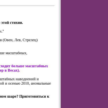
 этой стихии.
и."
 (Овен, Лев, Стрелец)
льше масштабных,
исходит больше масштабных
ер в Весах).
асштабных наводнений и
ой и осенью 2010, аномальные
ном шаре? Приготовиться к