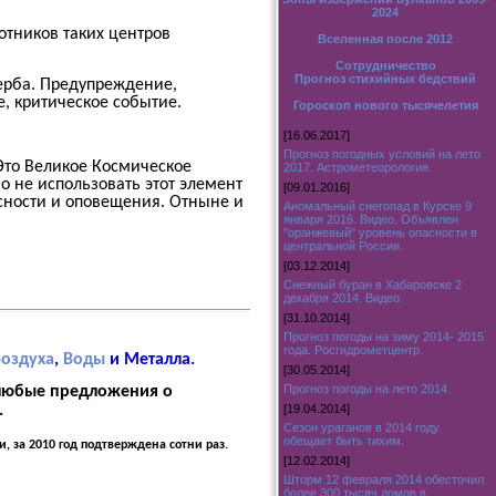
2024
отников таких центров
Вселенная после 2012
Сотрудничество
Прогноз стихийных бедствий
ерба. Предупреждение,
, критическое событие.
Гороскоп нового тысячелетия
[16.06.2017]
Прогноз погодных условий на лето
 Это Великое Космическое
2017. Астрометеорология.
 не использовать этот элемент
[09.01.2016]
сности и оповещения. Отныне и
Аномальный снегопад в Курске 9
января 2016. Видео. Объявлен
"оранжевый" уровень опасности в
центральной России.
[03.12.2014]
Снежный буран в Хабаровске 2
декабря 2014. Видео.
[31.10.2014]
Прогноз погоды на зиму 2014- 2015
года. Росгидрометцентр.
Воздуха
,
Воды
и Металла.
[30.05.2014]
Прогноз погоды на лето 2014.
любые предложения о
[19.04.2014]
.
Сезон ураганов в 2014 году
обещает быть тихим.
ти,
за 2010 год подтверждена сотни раз.
[12.02.2014]
Шторм 12 февраля 2014 обесточил
более 300 тысяч домов в