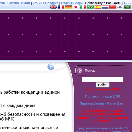
гня
|
Стихия Земли
|
Стихия Воздуха
|
Стихия Воды
|
Приветствую Вас
Гость
|
RSS
Поиск
Землетрясения 2019
 выработки концепции единой
Прогноз погоды 2019
Планета Земля - Planet Earth
ет с каждым днём.
Стратегический прогноз
лужб безопасности и оповещения
землетрясений, стихийных
бедствий, техногенных аварий
ужб МЧС.
2009-2024
матически отключает опасные
Треугольники опасности АКСБ
Зоны извержений вулканов 2009-