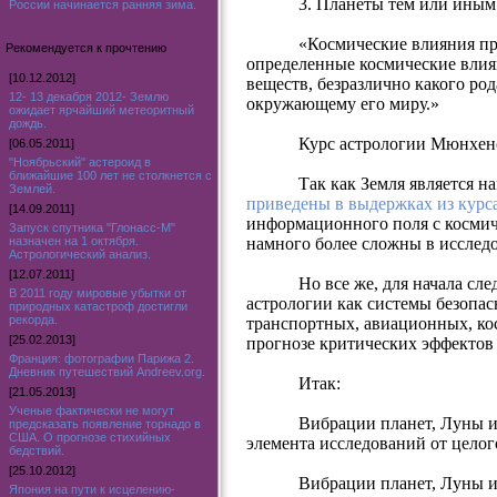
3. Планеты тем или иным
России начинается ранняя зима.
«Космические влияния при
Рекомендуется к прочтению
определенные космические влия
[10.12.2012]
веществ, безразлично какого род
12- 13 декабря 2012- Землю
окружающему его миру.»
ожидает ярчайший метеоритный
дождь.
Курс астрологии Мюнхенс
[06.05.2011]
"Ноябрьский" астероид в
ближайшие 100 лет не столкнется с
Так как Земля является 
Землей.
приведены в выдержках из курс
[14.09.2011]
информационного поля с космич
Запуск спутника "Глонасс-М"
назначен на 1 октября.
намного более сложны в исследо
Астрологический анализ.
[12.07.2011]
Но все же, для начала с
В 2011 году мировые убытки от
астрологии как системы безопа
природных катастроф достигли
рекорда.
транспортных, авиационных, ко
[25.02.2013]
прогнозе критических эффектов
Франция: фотографии Парижа 2.
Дневник путешествий Andreev.org.
Итак:
[21.05.2013]
Ученые фактически не могут
Вибрации планет, Луны и
предсказать появление торнадо в
США. О прогнозе стихийных
элемента исследований от целог
бедствий.
[25.10.2012]
Вибрации планет, Луны и 
Япония на пути к исцелению-