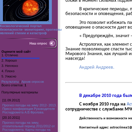
блоки в момент сильных подзем
В критические периоды, 
безопасности и оповещения, ра
Это позволит избежать п
Космологический портал
оповещение о опасности дает в
безопасности- мониторинг, прогнозы
явлений стихии и катастроф
« Предупреждён, значит 
Наш опрос
Астрология, как элемент
Знание позволяющее спасти тыс
Оцените мой сайт
Мирового Знания, как лучший и
1.
Отлично
навсегда!
2.
Хорошо
3.
Неплохо
Андрей Андреев.
4.
Плохо
5.
Ужасно
Результаты
|
Архив опросов
Всего ответов:
1
Популярные материалы
В декабре 2010 года бы
[11.09.2012]
С ноября 2010 года на
Ас
Прогноз погоды на зиму 2012- 2013.
Пресс-конференция Руководителя
сотрудничестве с службами МЧС
Росгидромета А.В.Фролова.
[20.10.2011]
Действенность и возможности ме
Прогноз погоды на зиму,
отопительный период 2011/2012 от
Контактный адрес: astrocrimea1
Росгидромета. Карты погоды на