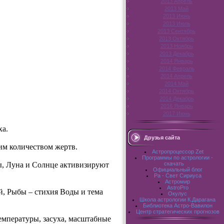
2013 Апрель
2013 Май
2013 Июнь
2013 Июль
2013 Сентябрь
2013 Октябрь
2013 Ноябрь
2013 Декабрь
2014 Январь
2014 Февраль
2014 Апрель
2014 Май
2014 Октябрь
2014 Декабрь
2016 Январь
2017 Июнь
ха.
Друзья сайта
им количеством жертв.
Астропроцессор Zet
Программы по астрологии -
скачать
ты, Луна и Солнце активизируют
Официальный блог
Pa - Свет Сириуса
Астромир
AstroPro
й, Рыбы – стихия Воды и тема
Окулус
Школа астрологии К.Дарагана
Библиотека Астро-Вавилон
Центр стратегических прогнозов
емпературы, засуха, масштабные