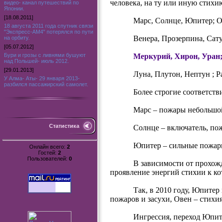
человека, на ту или иную стихи
видео- канал путешествий по
Японии.
[18.08.2011]
Марс, Солнце, Юпитер; Ов
18 августа 2011 года спутник связи
"Экспресс-АМ4" потерялся по пути
Венера, Прозерпина, Сату
на орбиту.
[05.07.2012]
Бури и грозы с ливнями бушуют
Меркурий, Хирон, Уран;
над Польшей- июль 2012.
[29.01.2013]
Луна, Плутон, Нептун ; Р
У Алма- Аты- 29 января 2013-
разбился пассажирский самолет.
Более строгие соответств
Марс – пожары небольшой
Статистика
Солнце – включатель, по
Юпитер – сильные пожары
Онлайн всего:
2
Гостей:
2
Пользователей:
0
В зависимости от прохож
проявление энергий стихии к ко
Так, в 2010 году, Юпитер
пожаров и засухи, Овен – стихи
Ингрессия, переход Юпит