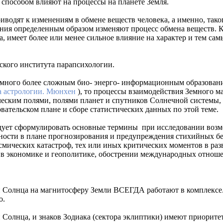
 способом влияют на процессы на планете Земля.
водят к изменениям в обмене веществ человека, а именно, таког
ния определенным образом изменяют процесс обмена веществ. К
а, имеет более или менее сильное влияние на характер и тем са
кого института парапсихологии.
намного более сложным био- энерго- информационным образовани
а астрологии. Мюнхен
), то процессы взаимодействия Земного м
еским полями, полями планет и спутников Солнечной системы, 
вательском плане и сборе статистических данных по этой теме.
ледует сформулировать основные термины при исследовании во
сности в плане прогнозирования и предупреждения стихийных бе
смических катастроф, тех или иных критических моментов в ра
 в экономике и геополитике, обострении международных отнош
 Солнца на магнитосферу Земли ВСЕГДА работают в комплексе. 
о.
Солнца, и знаков Зодиака (сектора эклиптики) имеют приоритет