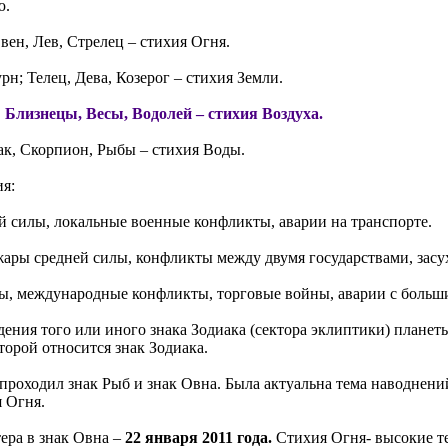
ю.
ен, Лев, Стрелец – стихия Огня.
рн; Телец, Дева, Козерог – стихия Земли.
 Близнецы, Весы, Водолей – стихия Воздуха.
ак, Скорпион, Рыбы – стихия Воды.
ия:
 силы, локальные военные конфликты, аварии на транспорте.
жары средней силы, конфликты между двумя государствами, засу
, международные конфликты, торговые войны, аварии с больш
дения того или иного знака Зодиака (сектора эклиптики) плане
торой относится знак Зодиака.
 проходил знак Рыб и знак Овна. Была актуальна тема наводнени
я Огня.
ера в знак Овна –
22 января 2011 года.
Стихия Огня- высокие т