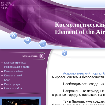
Пятница
07.08.2026
14:45
Космологический
Element of the Ai
Меню сайта
Главная страница
Информация о сайте
Каталог файлов
Астрологический портал 
Каталог статей
мировой системы безопасности
Блог
Необходимость создани
Иллюстрации
Новости сайта
Напряженные периоды и т
в разных городах, поселках, на
Так в Японии, уже созда