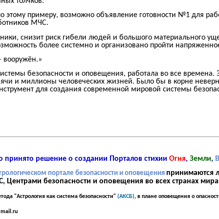
ных толчков.
по этому примеру, возможно объявление готовности №1 для раб
ботников МЧС.
аники, снизит риск гибели людей и большого материального ущ
озможность более системно и организовано пройти напряженное
– вооружён.»
 системы безопасности и оповещения, работала во все времена.
ячи и миллионы человеческих жизней. Было бы в корне неверно
нструмент для создания современной мировой системы безопа
ло принято решение о создании Порталов стихии
Огня
,
Земли
,
принимаются 
трологическом портале безопасности и оповещения
, Центрами безопасности и оповещения во всех странах мира
тода "Астрология как система безопасности"
(АКСБ)
, в плане оповещения о опаснос
@mail.ru