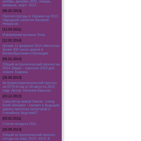
ноябрь, декабрь-2011, январь,
февраль, март- 2012.
[05.02.2013]
Прогноз погоды в Украине на 2013.
Народный синоптик Валерий
Некрасов.
[12.04.2011]
Извержение вулкана Этна.
[12.02.2014]
Шторм 12 февраля 2014 обесточил
более 300 тысяч домов в
Великобритании и Ирландии.
[05.01.2014]
Общий астрологический прогноз на
2014. Видео - гороскоп 2014 для
знаков Зодиака.
[25.09.2013]
Астрометеорологический прогноз
на 5774-й год от 20 августа 2013
года. Автор- Наталия Барская.
[23.12.2013]
Симулятор живой Земли - Living
Earth Simulator - сможет в будущем
давать прогнозы катастроф и
стихийных бедствий?
[03.02.2011]
Стихия воздуха 2011.
[25.09.2013]
Общий астрологический прогноз
погоды на зиму 2013- 2014. В