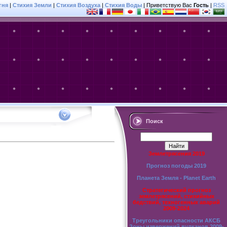
гня
|
Стихия Земли
|
Стихия Воздуха
|
Стихия Воды
|
Приветствую Вас
Гость
|
RSS
Поиск
Землетрясения 2019
Прогноз погоды 2019
Планета Земля - Planet Earth
Стратегический прогноз
землетрясений, стихийных
бедствий, техногенных аварий
2009-2024
Треугольники опасности АКСБ
Зоны извержений вулканов 2009-