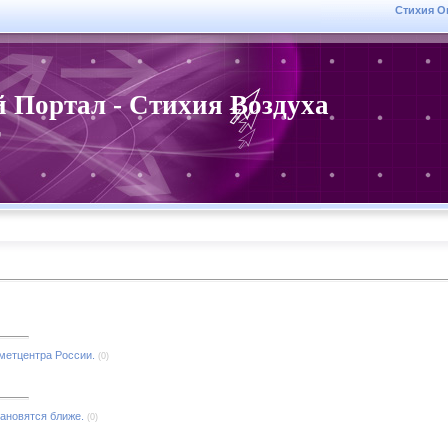
Стихия О
 Портал - Стихия Воздуха
r
ометцентра России.
(0)
ановятся ближе.
(0)