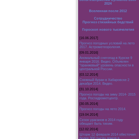
2024
Вселенная после 2012
Сотрудничество
Прогноз стихийных бедствий
Гороскоп нового тысячелетия
[16.06.2017]
Прогноз погодных условий на лето
2017. Астрометеорология.
[09.01.2016]
Аномальный снегопад в Курске 9
января 2016. Видео. Объявлен
"оранжевый" уровень опасности в
центральной России.
[03.12.2014]
Снежный буран в Хабаровске 2
декабря 2014. Видео.
[31.10.2014]
Прогноз погоды на зиму 2014- 2015
года. Росгидрометцентр.
[30.05.2014]
Прогноз погоды на лето 2014.
[19.04.2014]
Сезон ураганов в 2014 году
обещает быть тихим.
[12.02.2014]
Шторм 12 февраля 2014 обесточил
более 300 тысяч домов в