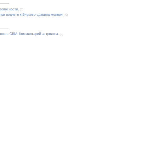
зопасности.
(0)
при подлете к Внуково ударила молния.
(0)
анов в США. Комментарий астролога.
(0)