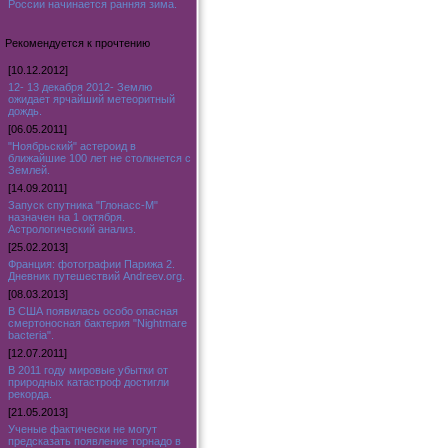
России начинается ранняя зима.
Рекомендуется к прочтению
[10.12.2012]
12- 13 декабря 2012- Землю
ожидает ярчайший метеоритный
дождь.
[06.05.2011]
"Ноябрьский" астероид в
ближайшие 100 лет не столкнется с
Землей.
[14.09.2011]
Запуск спутника "Глонасс-М"
назначен на 1 октября.
Астрологический анализ.
[25.02.2013]
Франция: фотографии Парижа 2.
Дневник путешествий Andreev.org.
[08.03.2013]
В США появилась особо опасная
смертоносная бактерия "Nightmare
bacteria".
[12.07.2011]
В 2011 году мировые убытки от
природных катастроф достигли
рекорда.
[21.05.2013]
Ученые фактически не могут
предсказать появление торнадо в