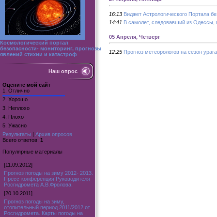
16:13
Виджет Астрологического Портала бе
14:41
В самолет, следовавший из Одессы, 
05 Апреля, Четверг
Космологический портал
безопасности- мониторинг, прогнозы
12:25
Прогноз метеорологов на сезон ураг
явлений стихии и катастроф
Наш опрос
Оцените мой сайт
1.
Отлично
2.
Хорошо
3.
Неплохо
4.
Плохо
5.
Ужасно
Результаты
|
Архив опросов
Всего ответов:
1
Популярные материалы
[11.09.2012]
Прогноз погоды на зиму 2012- 2013.
Пресс-конференция Руководителя
Росгидромета А.В.Фролова.
[20.10.2011]
Прогноз погоды на зиму,
отопительный период 2011/2012 от
Росгидромета. Карты погоды на