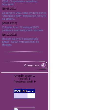
США. О прогнозе стихийных
бедствий.
[18.08.2011]
18 августа 2011 года спутник связи
"Экспресс-АМ4" потерялся по пути
на орбиту.
[29.01.2013]
У Алма- Аты- 29 января 2013-
разбился пассажирский самолет.
[25.10.2012]
Япония на пути к исцелению-
видео- канал путешествий по
Японии.
Статистика
Онлайн всего:
1
Гостей:
1
Пользователей:
0