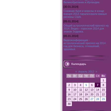
Великобритании и Ирландии.
[30.01.2014]
Снежная буря и морозы в конце
января 2014 парализовали южные
регионы США.
[05.01.2014]
Общий астрологический прогноз на
2014. Видео - гороскоп 2014 для
знаков Зодиака.
[05.01.2014]
Видеоконференция -
астрологический прогноз на 2014
год для бизнеса, отношений,
здоровья.
Календарь
«
Апрель 2012
»
Пн
Вт
Ср
Чт
Пт
Сб
Вс
1
2
3
4
5
6
7
8
9
10
11
12
13
14
15
16
17
18
19
20
21
22
23
24
25
26
27
28
29
30