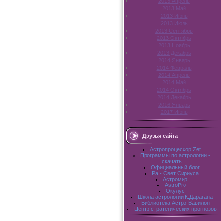
2013 Апрель
2013 Май
2013 Июнь
2013 Июль
2013 Сентябрь
2013 Октябрь
2013 Ноябрь
2013 Декабрь
2014 Январь
2014 Февраль
2014 Апрель
2014 Май
2014 Октябрь
2014 Декабрь
2016 Январь
2017 Июнь
Друзья сайта
Астропроцессор Zet
Программы по астрологии -
скачать
Официальный блог
Pa - Свет Сириуса
Астромир
AstroPro
Окулус
Школа астрологии К.Дарагана
Библиотека Астро-Вавилон
Центр стратегических прогнозов