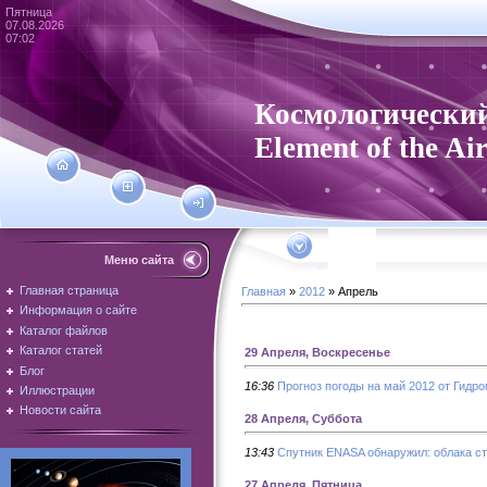
Пятница
07.08.2026
07:02
Космологический
Element of the Ai
Меню сайта
Главная страница
Главная
»
2012
»
Апрель
Информация о сайте
Каталог файлов
Каталог статей
29 Апреля, Воскресенье
Блог
16:36
Прогноз погоды на май 2012 от Гидр
Иллюстрации
Новости сайта
28 Апреля, Суббота
13:43
Спутник ENASA обнаружил: облака ст
27 Апреля, Пятница