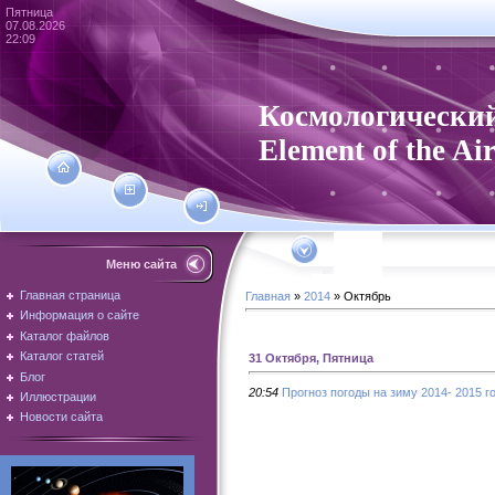
Пятница
07.08.2026
22:09
Космологический
Element of the Ai
Меню сайта
Главная страница
Главная
»
2014
»
Октябрь
Информация о сайте
Каталог файлов
Каталог статей
31 Октября, Пятница
Блог
20:54
Прогноз погоды на зиму 2014- 2015 г
Иллюстрации
Новости сайта