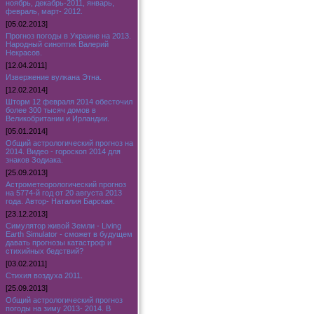
ноябрь, декабрь-2011, январь,
февраль, март- 2012.
[05.02.2013]
Прогноз погоды в Украине на 2013.
Народный синоптик Валерий
Некрасов.
[12.04.2011]
Извержение вулкана Этна.
[12.02.2014]
Шторм 12 февраля 2014 обесточил
более 300 тысяч домов в
Великобритании и Ирландии.
[05.01.2014]
Общий астрологический прогноз на
2014. Видео - гороскоп 2014 для
знаков Зодиака.
[25.09.2013]
Астрометеорологический прогноз
на 5774-й год от 20 августа 2013
года. Автор- Наталия Барская.
[23.12.2013]
Симулятор живой Земли - Living
Earth Simulator - сможет в будущем
давать прогнозы катастроф и
стихийных бедствий?
[03.02.2011]
Стихия воздуха 2011.
[25.09.2013]
Общий астрологический прогноз
погоды на зиму 2013- 2014. В