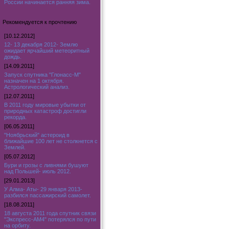
России начинается ранняя зима.
Рекомендуется к прочтению
[10.12.2012]
12- 13 декабря 2012- Землю
ожидает ярчайший метеоритный
дождь.
[14.09.2011]
Запуск спутника "Глонасс-М"
назначен на 1 октября.
Астрологический анализ.
[12.07.2011]
В 2011 году мировые убытки от
природных катастроф достигли
рекорда.
[06.05.2011]
"Ноябрьский" астероид в
ближайшие 100 лет не столкнется с
Землей.
[05.07.2012]
Бури и грозы с ливнями бушуют
над Польшей- июль 2012.
[29.01.2013]
У Алма- Аты- 29 января 2013-
разбился пассажирский самолет.
[18.08.2011]
18 августа 2011 года спутник связи
"Экспресс-АМ4" потерялся по пути
на орбиту.