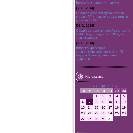
Великобритании и Ирландии.
[30.01.2014]
Снежная буря и морозы в конце
января 2014 парализовали южные
регионы США.
[05.01.2014]
Общий астрологический прогноз на
2014. Видео - гороскоп 2014 для
знаков Зодиака.
[05.01.2014]
Видеоконференция -
астрологический прогноз на 2014
год для бизнеса, отношений,
здоровья.
Календарь
«
Октябрь 2014
»
Пн
Вт
Ср
Чт
Пт
Сб
Вс
1
2
3
4
5
6
7
8
9
10
11
12
13
14
15
16
17
18
19
20
21
22
23
24
25
26
27
28
29
30
31