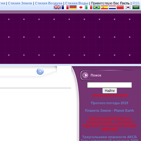
гня
|
Стихия Земли
|
Стихия Воздуха
|
Стихия Воды
|
Приветствую Вас
Гость
|
RSS
Поиск
Землетрясения 2019
Прогноз погоды 2019
Планета Земля - Planet Earth
Стратегический прогноз
землетрясений, стихийных
бедствий, техногенных аварий
2009-2024
Треугольники опасности АКСБ
Зоны извержений вулканов 2009-