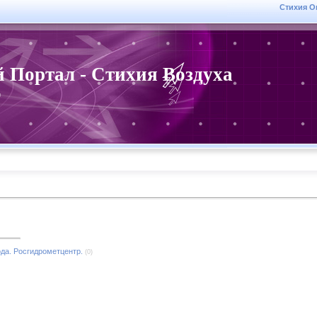
Стихия О
 Портал - Стихия Воздуха
r
ода. Росгидрометцентр.
(0)