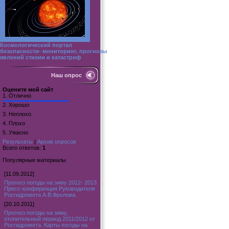
Космологический портал
безопасности- мониторинг, прогнозы
явлений стихии и катастроф
Наш опрос
Оцените мой сайт
1.
Отлично
2.
Хорошо
3.
Неплохо
4.
Плохо
5.
Ужасно
Результаты
|
Архив опросов
Всего ответов:
1
Популярные материалы
[11.09.2012]
Прогноз погоды на зиму 2012- 2013.
Пресс-конференция Руководителя
Росгидромета А.В.Фролова.
[20.10.2011]
Прогноз погоды на зиму,
отопительный период 2011/2012 от
Росгидромета. Карты погоды на