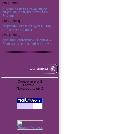
[25.10.2012]
Япония на пути к исцелению-
видео- канал путешествий по
Японии.
[30.10.2011]
Жертвами снежной бури в США
стали три человека.
[25.02.2013]
Франция: фотографии Парижа 2.
Дневник путешествий Andreev.org.
Статистика
Онлайн всего:
1
Гостей:
1
Пользователей:
0