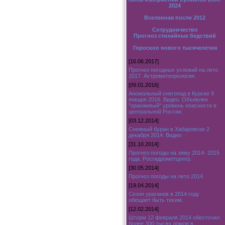
2024
Вселенная после 2012
Сотрудничество
Прогноз стихийных бедствий
Гороскоп нового тысячелетия
[16.06.2017]
Прогноз погодных условий на лето
2017. Астрометеорология.
[09.01.2016]
Аномальный снегопад в Курске 9
января 2016. Видео. Объявлен
"оранжевый" уровень опасности в
центральной России.
[03.12.2014]
Снежный буран в Хабаровске 2
декабря 2014. Видео.
[31.10.2014]
Прогноз погоды на зиму 2014- 2015
года. Росгидрометцентр.
[30.05.2014]
Прогноз погоды на лето 2014.
[19.04.2014]
Сезон ураганов в 2014 году
обещает быть тихим.
[12.02.2014]
Шторм 12 февраля 2014 обесточил
более 300 тысяч домов в