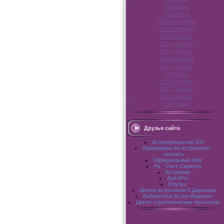
2013 Июнь
2013 Июль
2013 Сентябрь
2013 Октябрь
2013 Ноябрь
2013 Декабрь
2014 Январь
2014 Февраль
2014 Апрель
2014 Май
2014 Октябрь
2014 Декабрь
2016 Январь
2017 Июнь
Друзья сайта
Астропроцессор Zet
Программы по астрологии -
скачать
Официальный блог
Pa - Свет Сириуса
Астромир
AstroPro
Окулус
Школа астрологии К.Дарагана
Библиотека Астро-Вавилон
Центр стратегических прогнозов