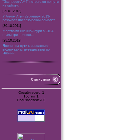
"Экспресс-АМ4" потерялся по пути
на орбиту.
[29.01.2013]
У Алма- Аты- 29 января 2013-
разбился пассажирский самолет.
[30.10.2011]
Жертвами снежной бури в США
стали три человека.
[25.10.2012]
Япония на пути к исцелению-
видео- канал путешествий по
Японии.
Статистика
Онлайн всего:
1
Гостей:
1
Пользователей:
0