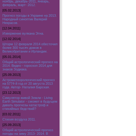
ноябрь, декабрь-2011, январь,
февраль, март- 2012.
[05.02.2013]
Прогноз погоды в Украине на 2013.
Народный синоптик Валерий
Некрасов.
[12.04.2011]
Извержение вулкана Этна.
[12.02.2014]
Шторм 12 февраля 2014 обесточил
более 300 тысяч домов в
Великобритании и Ирландии.
[05.01.2014]
Общий астрологический прогноз на
2014. Видео - гороскоп 2014 для
знаков Зодиака.
[25.09.2013]
Астрометеорологический прогноз
на 5774-й год от 20 августа 2013
года. Автор- Наталия Барская.
[23.12.2013]
Симулятор живой Земли - Living
Earth Simulator - сможет в будущем
давать прогнозы катастроф и
стихийных бедствий?
[03.02.2011]
Стихия воздуха 2011.
[25.09.2013]
Общий астрологический прогноз
погоды на зиму 2013- 2014. В