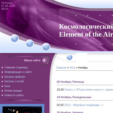
Пятница
07.08.2026
08:54
Космологический
Element of the Ai
Меню сайта
Главная страница
Главная
»
2011
»
Ноябрь
Информация о сайте
Каталог файлов
Каталог статей
25 Ноября, Пятница
Блог
15:20
Узнать о ЧП россияне смогут с экран
Иллюстрации
Новости сайта
14 Ноября, Понедельник
01:52
2012 – Мировые тенденции.
(0)
10 Ноября, Четверг