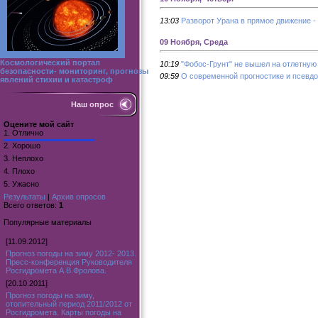
13:03
Разворот Урана в прямое движение - 
09 Ноября, Среда
Космологический портал
10:19
"Фобос-Грунт" не вышел на отлетную
безопасности- мониторинг, прогнозы
09:59
О современной прогностике и псевдо
явлений стихии и катастроф
Наш опрос
Оцените мой сайт
1.
Отлично
2.
Хорошо
3.
Неплохо
4.
Плохо
5.
Ужасно
Результаты
|
Архив опросов
Всего ответов:
1
Популярные материалы
[11.09.2012]
Прогноз погоды на зиму 2012- 2013.
Пресс-конференция Руководителя
Росгидромета А.В.Фролова.
[20.10.2011]
Прогноз погоды на зиму,
отопительный период 2011/2012 от
Росгидромета. Карты погоды на