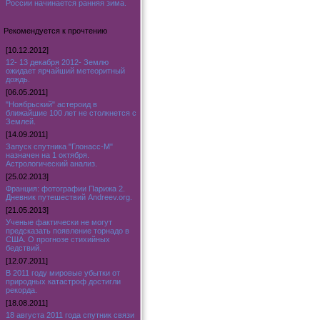
России начинается ранняя зима.
Рекомендуется к прочтению
[10.12.2012]
12- 13 декабря 2012- Землю
ожидает ярчайший метеоритный
дождь.
[06.05.2011]
"Ноябрьский" астероид в
ближайшие 100 лет не столкнется с
Землей.
[14.09.2011]
Запуск спутника "Глонасс-М"
назначен на 1 октября.
Астрологический анализ.
[25.02.2013]
Франция: фотографии Парижа 2.
Дневник путешествий Andreev.org.
[21.05.2013]
Ученые фактически не могут
предсказать появление торнадо в
США. О прогнозе стихийных
бедствий.
[12.07.2011]
В 2011 году мировые убытки от
природных катастроф достигли
рекорда.
[18.08.2011]
18 августа 2011 года спутник связи