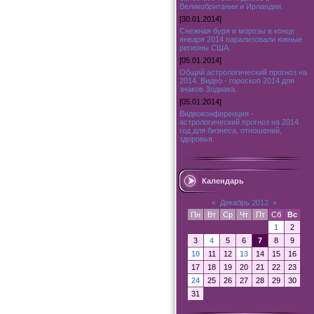
Великобритании и Ирландии.
[30.01.2014]
Снежная буря и морозы в конце
января 2014 парализовали южные
регионы США.
[05.01.2014]
Общий астрологический прогноз на
2014. Видео - гороскоп 2014 для
знаков Зодиака.
[05.01.2014]
Видеоконференция -
астрологический прогноз на 2014
год для бизнеса, отношений,
здоровья.
Календарь
«
Декабрь 2012
»
Пн
Вт
Ср
Чт
Пт
Сб
Вс
1
2
3
4
5
6
7
8
9
10
11
12
13
14
15
16
17
18
19
20
21
22
23
24
25
26
27
28
29
30
31