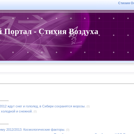
Стихия О
 Портал - Стихия Воздуха
r
012 ждут снег и гололед, в Сибири сохранятся морозы.
(0)
 холодной и снежной.
(0)
зиму 2012/2013. Космологические факторы.
(0)