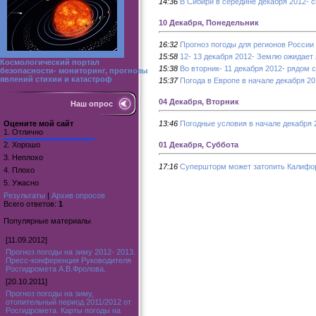
14:36
В Сибири в середине декабря 2012- 
10 Декабря, Понедельник
16:32
Прогноз погоды для регионов России 
15:58
12- 13 декабря 2012- Землю ожидает
Космологический портал
15:38
Во вторник- 11 декабря 2012- рядом 
безопасности- мониторинг, прогнозы
явлений стихии и катастроф
15:37
Погода в Европе в начале декабря 20
04 Декабря, Вторник
Наш опрос
Оцените мой сайт
13:46
Погодные условия в начале декабря 2
1.
Отлично
2.
Хорошо
01 Декабря, Суббота
3.
Неплохо
17:16
Супершторм может затопить Калифор
4.
Плохо
5.
Ужасно
Результаты
|
Архив опросов
Всего ответов:
1
Популярные материалы
[11.09.2012]
Прогноз погоды на зиму 2012- 2013.
Пресс-конференция Руководителя
Росгидромета А.В.Фролова.
[20.10.2011]
Прогноз погоды на зиму,
отопительный период 2011/2012 от
Росгидромета. Карты погоды на