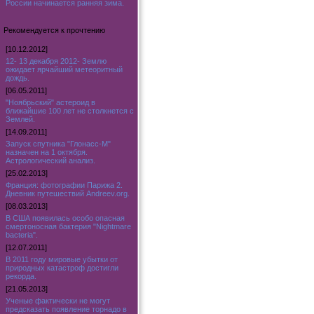
России начинается ранняя зима.
Рекомендуется к прочтению
[10.12.2012]
12- 13 декабря 2012- Землю
ожидает ярчайший метеоритный
дождь.
[06.05.2011]
"Ноябрьский" астероид в
ближайшие 100 лет не столкнется с
Землей.
[14.09.2011]
Запуск спутника "Глонасс-М"
назначен на 1 октября.
Астрологический анализ.
[25.02.2013]
Франция: фотографии Парижа 2.
Дневник путешествий Andreev.org.
[08.03.2013]
В США появилась особо опасная
смертоносная бактерия "Nightmare
bacteria".
[12.07.2011]
В 2011 году мировые убытки от
природных катастроф достигли
рекорда.
[21.05.2013]
Ученые фактически не могут
предсказать появление торнадо в