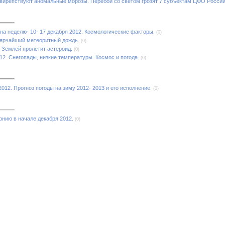
свирепствуют аномальные морозы. Перебои со светом грозят 7 субъектам ЦФО России
на неделю- 10- 17 декабря 2012. Космологические факторы.
(0)
 ярчайший метеоритный дождь.
(0)
с Землей пролетит астероид.
(0)
12. Снегопады, низкие температуры. Космос и погода.
(0)
012. Прогноз погоды на зиму 2012- 2013 и его исполнение.
(0)
нию в начале декабря 2012.
(0)