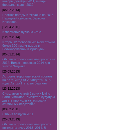
ноябрь, декабрь-2011, январь,
февраль, март- 2012.
[05.02.2013]
Прогноз погоды в Украине на 2013.
Народный синоптик Валерий
Некрасов.
[12.04.2011]
Извержение вулкана Этна.
[12.02.2014]
Шторм 12 февраля 2014 обесточил
более 300 тысяч домов в
Великобритании и Ирландии.
[05.01.2014]
Общий астрологический прогноз на
2014. Видео - гороскоп 2014 для
знаков Зодиака.
[25.09.2013]
Астрометеорологический прогноз
на 5774-й год от 20 августа 2013
года. Автор- Наталия Барская.
[23.12.2013]
Симулятор живой Земли - Living
Earth Simulator - сможет в будущем
давать прогнозы катастроф и
стихийных бедствий?
[03.02.2011]
Стихия воздуха 2011.
[25.09.2013]
Общий астрологический прогноз
погоды на зиму 2013- 2014. В