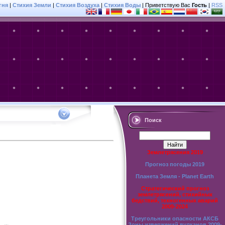
гня
|
Стихия Земли
|
Стихия Воздуха
|
Стихия Воды
|
Приветствую Вас
Гость
|
RSS
Поиск
Землетрясения 2019
Прогноз погоды 2019
Планета Земля - Planet Earth
Стратегический прогноз
землетрясений, стихийных
бедствий, техногенных аварий
2009-2024
Треугольники опасности АКСБ
Зоны извержений вулканов 2009-