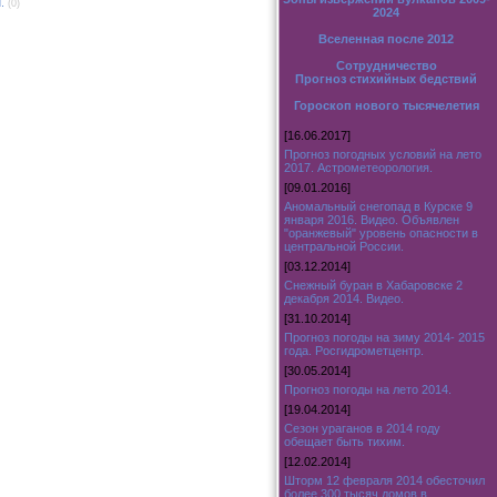
.
(0)
2024
Вселенная после 2012
Сотрудничество
Прогноз стихийных бедствий
Гороскоп нового тысячелетия
[16.06.2017]
Прогноз погодных условий на лето
2017. Астрометеорология.
[09.01.2016]
Аномальный снегопад в Курске 9
января 2016. Видео. Объявлен
"оранжевый" уровень опасности в
центральной России.
[03.12.2014]
Снежный буран в Хабаровске 2
декабря 2014. Видео.
[31.10.2014]
Прогноз погоды на зиму 2014- 2015
года. Росгидрометцентр.
[30.05.2014]
Прогноз погоды на лето 2014.
[19.04.2014]
Сезон ураганов в 2014 году
обещает быть тихим.
[12.02.2014]
Шторм 12 февраля 2014 обесточил
более 300 тысяч домов в