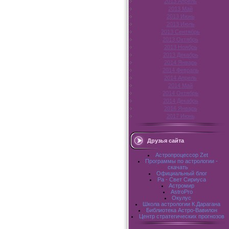
2013 Апрель
2013 Май
2013 Июнь
2013 Июль
2013 Сентябрь
2013 Октябрь
2013 Ноябрь
2013 Декабрь
2014 Январь
2014 Февраль
2014 Апрель
2014 Май
2014 Октябрь
2014 Декабрь
2016 Январь
2017 Июнь
Друзья сайта
Астропроцессор Zet
Программы по астрологии -
скачать
Официальный блог
Pa - Свет Сириуса
Астромир
AstroPro
Окулус
Школа астрологии К.Дарагана
Библиотека Астро-Вавилон
Центр стратегических прогнозов