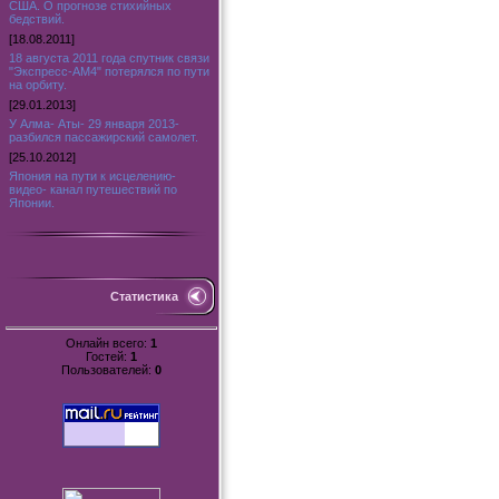
США. О прогнозе стихийных
бедствий.
[18.08.2011]
18 августа 2011 года спутник связи
"Экспресс-АМ4" потерялся по пути
на орбиту.
[29.01.2013]
У Алма- Аты- 29 января 2013-
разбился пассажирский самолет.
[25.10.2012]
Япония на пути к исцелению-
видео- канал путешествий по
Японии.
Статистика
Онлайн всего:
1
Гостей:
1
Пользователей:
0