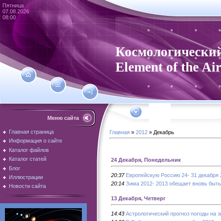
Пятница
07.08.2026
08:00
Космологический
Element of the Ai
Меню сайта
Главная страница
Главная
»
2012
»
Декабрь
Информация о сайте
Каталог файлов
Каталог статей
24 Декабря, Понедельник
Блог
20:37
Европейскую Россию 24- 31 декабря 2
Иллюстрации
20:14
Зима 2012- 2013 обещает вновь быть
Новости сайта
13 Декабря, Четверг
14:43
Астрологический прогноз погоды на 