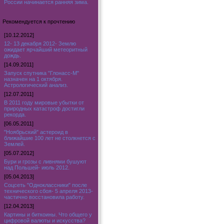
России начинается ранняя зима.
Рекомендуется к прочтению
[10.12.2012]
12- 13 декабря 2012- Землю
ожидает ярчайший метеоритный
дождь.
[14.09.2011]
Запуск спутника "Глонасс-М"
назначен на 1 октября.
Астрологический анализ.
[12.07.2011]
В 2011 году мировые убытки от
природных катастроф достигли
рекорда.
[06.05.2011]
"Ноябрьский" астероид в
ближайшие 100 лет не столкнется с
Землей.
[05.07.2012]
Бури и грозы с ливнями бушуют
над Польшей- июль 2012.
[05.04.2013]
Соцсеть "Одноклассники" после
технического сбоя- 5 апреля 2013-
частично восстановила работу.
[12.04.2013]
Картины и биткоины. Что общего у
цифровой валюты и искусства?