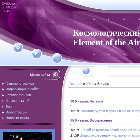
Суббота
08.08.2026
07:45
Космологический
Element of the Ai
Меню сайта
Главная страница
Главная
»
2014
»
Январь
Информация о сайте
Каталог файлов
Каталог статей
30 Января, Четверг
Блог
15:18
Снежная буря и морозы в конце янв
Иллюстрации
Новости сайта
05 Января, Воскресенье
18:19
Общий астрологический прогноз на 20
17:59
Видеоконференция - астрологический 