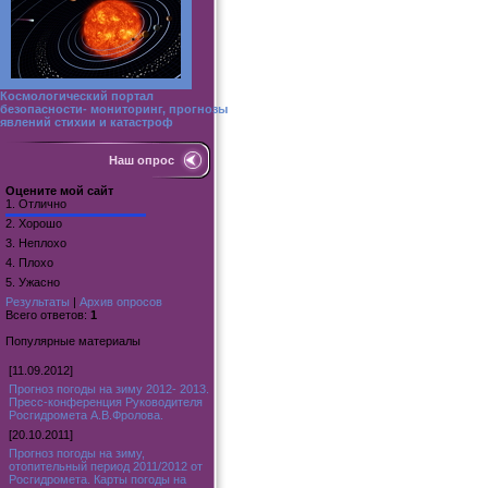
Космологический портал
безопасности- мониторинг, прогнозы
явлений стихии и катастроф
Наш опрос
Оцените мой сайт
1.
Отлично
2.
Хорошо
3.
Неплохо
4.
Плохо
5.
Ужасно
Результаты
|
Архив опросов
Всего ответов:
1
Популярные материалы
[11.09.2012]
Прогноз погоды на зиму 2012- 2013.
Пресс-конференция Руководителя
Росгидромета А.В.Фролова.
[20.10.2011]
Прогноз погоды на зиму,
отопительный период 2011/2012 от
Росгидромета. Карты погоды на