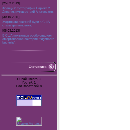
[25.02.2013]
Франция: фотографии Парижа 2.
Дневник путешествий Andreev.org.
[30.10.2011]
Жертвами снежной бури в США
стали три человека.
[08.03.2013]
В США появилась особо опасная
смертоносная бактерия "Nightmare
bacteria".
Статистика
Онлайн всего:
1
Гостей:
1
Пользователей:
0