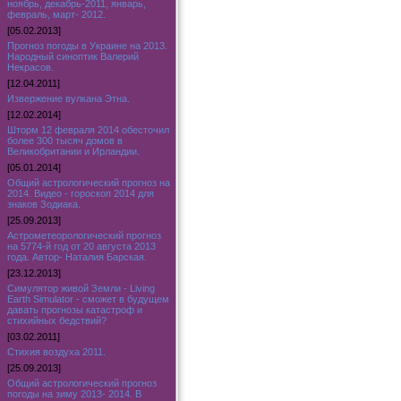
ноябрь, декабрь-2011, январь,
февраль, март- 2012.
[05.02.2013]
Прогноз погоды в Украине на 2013.
Народный синоптик Валерий
Некрасов.
[12.04.2011]
Извержение вулкана Этна.
[12.02.2014]
Шторм 12 февраля 2014 обесточил
более 300 тысяч домов в
Великобритании и Ирландии.
[05.01.2014]
Общий астрологический прогноз на
2014. Видео - гороскоп 2014 для
знаков Зодиака.
[25.09.2013]
Астрометеорологический прогноз
на 5774-й год от 20 августа 2013
года. Автор- Наталия Барская.
[23.12.2013]
Симулятор живой Земли - Living
Earth Simulator - сможет в будущем
давать прогнозы катастроф и
стихийных бедствий?
[03.02.2011]
Стихия воздуха 2011.
[25.09.2013]
Общий астрологический прогноз
погоды на зиму 2013- 2014. В