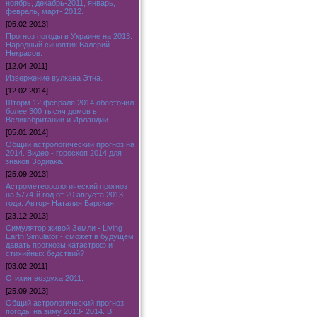
ноябрь, декабрь-2011, январь,
февраль, март- 2012.
[05.02.2013]
Прогноз погоды в Украине на 2013.
Народный синоптик Валерий
Некрасов.
[12.04.2011]
Извержение вулкана Этна.
[12.02.2014]
Шторм 12 февраля 2014 обесточил
более 300 тысяч домов в
Великобритании и Ирландии.
[05.01.2014]
Общий астрологический прогноз на
2014. Видео - гороскоп 2014 для
знаков Зодиака.
[25.09.2013]
Астрометеорологический прогноз
на 5774-й год от 20 августа 2013
года. Автор- Наталия Барская.
[23.12.2013]
Симулятор живой Земли - Living
Earth Simulator - сможет в будущем
давать прогнозы катастроф и
стихийных бедствий?
[03.02.2011]
Стихия воздуха 2011.
[25.09.2013]
Общий астрологический прогноз
погоды на зиму 2013- 2014. В