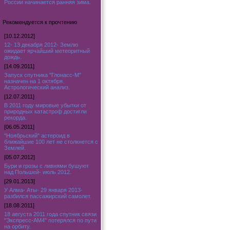
России начинается ранняя зима.
Рекомендуется к прочтению
[10.12.2012]
12- 13 декабря 2012- Землю
ожидает ярчайший метеоритный
дождь.
[14.09.2011]
Запуск спутника "Глонасс-М"
назначен на 1 октября.
Астрологический анализ.
[12.07.2011]
В 2011 году мировые убытки от
природных катастроф достигли
рекорда.
[06.05.2011]
"Ноябрьский" астероид в
ближайшие 100 лет не столкнется с
Землей.
[05.07.2012]
Бури и грозы с ливнями бушуют
над Польшей- июль 2012.
[29.01.2013]
У Алма- Аты- 29 января 2013-
разбился пассажирский самолет.
[18.08.2011]
18 августа 2011 года спутник связи
"Экспресс-АМ4" потерялся по пути
на орбиту.