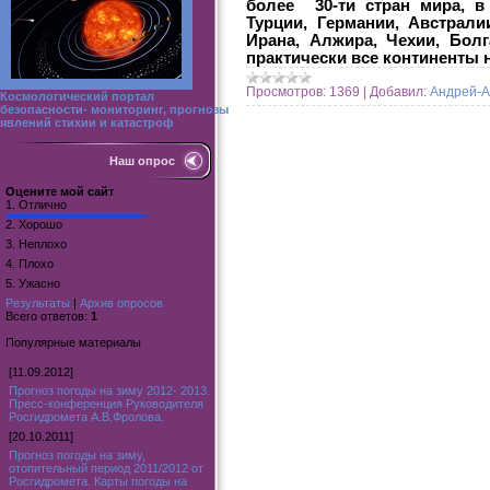
более 30-ти стран мира, в
Турции, Германии, Австрали
Ирана, Алжира, Чехии, Болг
практически все континенты 
Просмотров:
1369
|
Добавил:
Андрей-А
Космологический портал
безопасности- мониторинг, прогнозы
явлений стихии и катастроф
Наш опрос
Оцените мой сайт
1.
Отлично
2.
Хорошо
3.
Неплохо
4.
Плохо
5.
Ужасно
Результаты
|
Архив опросов
Всего ответов:
1
Популярные материалы
[11.09.2012]
Прогноз погоды на зиму 2012- 2013.
Пресс-конференция Руководителя
Росгидромета А.В.Фролова.
[20.10.2011]
Прогноз погоды на зиму,
отопительный период 2011/2012 от
Росгидромета. Карты погоды на