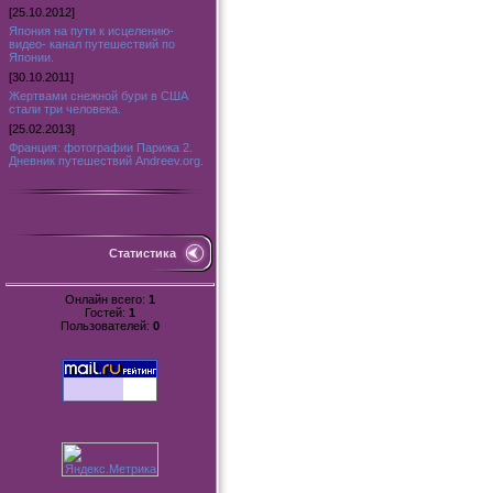
[25.10.2012]
Япония на пути к исцелению-
видео- канал путешествий по
Японии.
[30.10.2011]
Жертвами снежной бури в США
стали три человека.
[25.02.2013]
Франция: фотографии Парижа 2.
Дневник путешествий Andreev.org.
Статистика
Онлайн всего:
1
Гостей:
1
Пользователей:
0