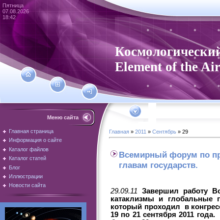
Пятница
07.08.2026
18:42
Космологический
Element of the Ai
Меню сайта
Главная страница
Главная
»
2011
»
Сентябрь
»
29
Информация о сайте
Каталог файлов
Всемирный форум по пр
Каталог статей
главам государств.
Блог
Иллюстрации
Новости сайта
29.09.11
Завершил работу В
катаклизмы и глобальные 
который проходил в конгрес
19 по 21 сентября 2011 год