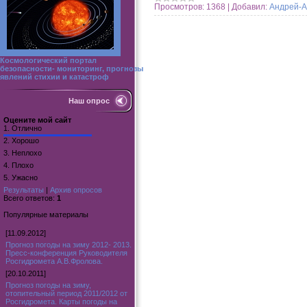
Просмотров:
1368
|
Добавил:
Андрей-А
Космологический портал
безопасности- мониторинг, прогнозы
явлений стихии и катастроф
Наш опрос
Оцените мой сайт
1.
Отлично
2.
Хорошо
3.
Неплохо
4.
Плохо
5.
Ужасно
Результаты
|
Архив опросов
Всего ответов:
1
Популярные материалы
[11.09.2012]
Прогноз погоды на зиму 2012- 2013.
Пресс-конференция Руководителя
Росгидромета А.В.Фролова.
[20.10.2011]
Прогноз погоды на зиму,
отопительный период 2011/2012 от
Росгидромета. Карты погоды на