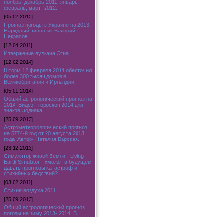
ноябрь, декабрь-2011, январь,
февраль, март- 2012.
[05.02.2013]
Прогноз погоды в Украине на 2013.
Народный синоптик Валерий
Некрасов.
[12.04.2011]
Извержение вулкана Этна.
[12.02.2014]
Шторм 12 февраля 2014 обесточил
более 300 тысяч домов в
Великобритании и Ирландии.
[05.01.2014]
Общий астрологический прогноз на
2014. Видео - гороскоп 2014 для
знаков Зодиака.
[25.09.2013]
Астрометеорологический прогноз
на 5774-й год от 20 августа 2013
года. Автор- Наталия Барская.
[23.12.2013]
Симулятор живой Земли - Living
Earth Simulator - сможет в будущем
давать прогнозы катастроф и
стихийных бедствий?
[03.02.2011]
Стихия воздуха 2011.
[25.09.2013]
Общий астрологический прогноз
погоды на зиму 2013- 2014. В