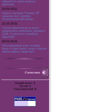
обрушится серия мощных
циклонов.
[14.09.2011]
Запуск спутника "Глонасс-М"
назначен на 1 октября.
Астрологический анализ.
[21.05.2013]
Ученые фактически не могут
предсказать появление торнадо в
США. О прогнозе стихийных
бедствий.
[20.04.2013]
Пилотируемый полет на Марс.
Билет в один конец: скоро стартует
набор первых «марсиан».
Статистика
Онлайн всего:
1
Гостей:
1
Пользователей:
0