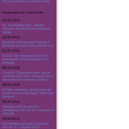
России начинается ранняя зима.
Рекомендуется к прочтению
[10.12.2012]
12- 13 декабря 2012- Землю
ожидает ярчайший метеоритный
дождь.
[25.02.2013]
Франция: фотографии Парижа 2.
Дневник путешествий Andreev.org.
[12.07.2011]
В 2011 году мировые убытки от
природных катастроф достигли
рекорда.
[05.04.2013]
Соцсеть "Одноклассники" после
технического сбоя- 5 апреля 2013-
частично восстановила работу.
[08.03.2013]
В США появилась особо опасная
смертоносная бактерия "Nightmare
bacteria".
[06.05.2011]
"Ноябрьский" астероид в
ближайшие 100 лет не столкнется с
Землей.
[05.04.2013]
На Приморский край и Дальний
Восток- 5- 7 апреля 2013-