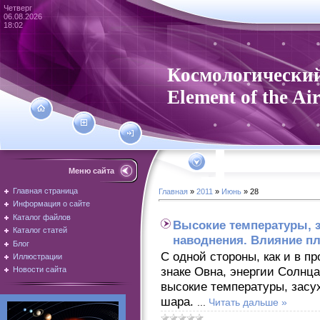
Четверг
06.08.2026
18:02
Космологический
Element of the Ai
Меню сайта
Главная страница
Главная
»
2011
»
Июнь
»
28
Информация о сайте
Каталог файлов
Высокие температуры, з
Каталог статей
наводнения. Влияние п
Блог
С одной стороны, как и в п
Иллюстрации
знаке Овна, энергии Солнца
Новости сайта
высокие температуры, засу
шара.
...
Читать дальше »